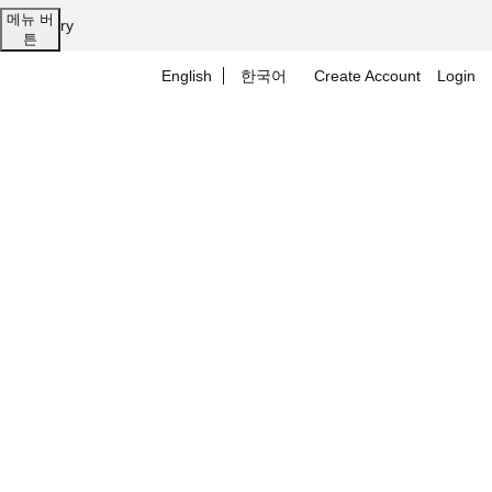
메뉴 버
1:1 Inquiry
튼
English
한국어
Create Account
Login